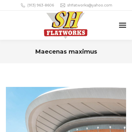
(913) 963-8606
shflatworks@yahoo.com
Maecenas maximus
You are here: